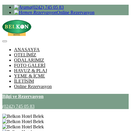
(0242) 745 05 83
Online Rezervasyon
ANASAYFA
OTELİMİZ
ODALARIMIZ
FOTO GALERİ
HAVUZ & PLAJ
YEME & İÇME
İLETİŞİM
Online Rezervasyon
Bilgi ve Rezervasyon
(0242) 745 05 83