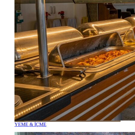
YEME & İÇME